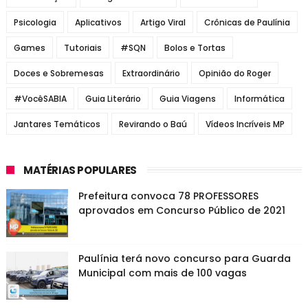
Psicologia
Aplicativos
Artigo Viral
Crônicas de Paulínia
Games
Tutoriais
#SQN
Bolos e Tortas
Doces e Sobremesas
Extraordinário
Opinião do Roger
#VocêSABIA
Guia Literário
Guia Viagens
Informática
Jantares Temáticos
Revirando o Baú
Vídeos Incríveis MP
MATÉRIAS POPULARES
Prefeitura convoca 78 PROFESSORES
aprovados em Concurso Público de 2021
Paulínia terá novo concurso para Guarda
Municipal com mais de 100 vagas