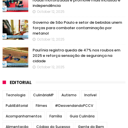
rodas motorizadas e promove mais inclusão e
independência
October 12, 2025
Governo de São Paulo e setor de bebidas unem
forças para combater contaminação por
metanol
October 12, 2025
Paulínia registra queda de 47% nos roubos em
2025 e reforça sensação de segurança na
cidade
October 12, 2025
EDITORIAL
Tecnologia
CulináriaMP
Autismo
Incrível
PubliEditorial
Filmes
#DesvendandoPCCV
Acompanhamentos
Família
Guia Culinária
Alimentação
Código do Sucesso
Gente do Bem