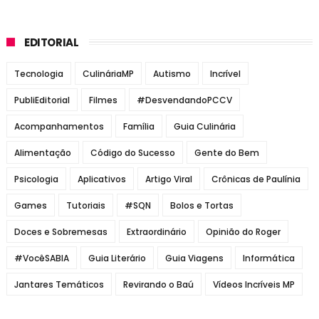
EDITORIAL
Tecnologia
CulináriaMP
Autismo
Incrível
PubliEditorial
Filmes
#DesvendandoPCCV
Acompanhamentos
Família
Guia Culinária
Alimentação
Código do Sucesso
Gente do Bem
Psicologia
Aplicativos
Artigo Viral
Crônicas de Paulínia
Games
Tutoriais
#SQN
Bolos e Tortas
Doces e Sobremesas
Extraordinário
Opinião do Roger
#VocêSABIA
Guia Literário
Guia Viagens
Informática
Jantares Temáticos
Revirando o Baú
Vídeos Incríveis MP