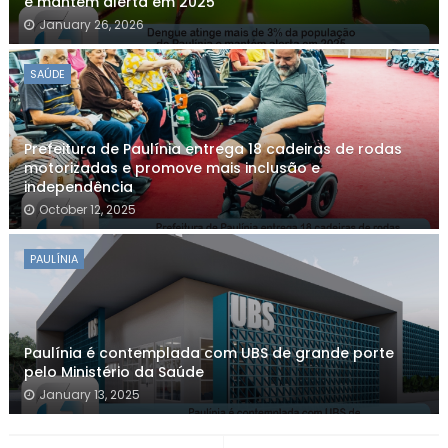
e mantém alerta em 2025
January 26, 2026
SAÚDE
Prefeitura de Paulínia entrega 18 cadeiras de rodas
motorizadas e promove mais inclusão e
independência
October 12, 2025
PAULÍNIA
Paulínia é contemplada com UBS de grande porte
pelo Ministério da Saúde
January 13, 2025