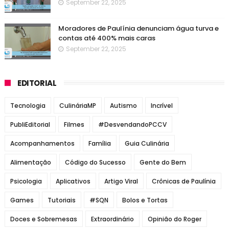
September 22, 2025
Moradores de Paulínia denunciam água turva e
contas até 400% mais caras
September 22, 2025
EDITORIAL
Tecnologia
CulináriaMP
Autismo
Incrível
PubliEditorial
Filmes
#DesvendandoPCCV
Acompanhamentos
Família
Guia Culinária
Alimentação
Código do Sucesso
Gente do Bem
Psicologia
Aplicativos
Artigo Viral
Crônicas de Paulínia
Games
Tutoriais
#SQN
Bolos e Tortas
Doces e Sobremesas
Extraordinário
Opinião do Roger