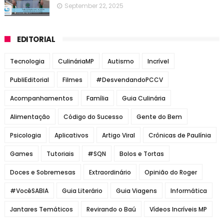
September 22, 2025
EDITORIAL
Tecnologia
CulináriaMP
Autismo
Incrível
PubliEditorial
Filmes
#DesvendandoPCCV
Acompanhamentos
Família
Guia Culinária
Alimentação
Código do Sucesso
Gente do Bem
Psicologia
Aplicativos
Artigo Viral
Crônicas de Paulínia
Games
Tutoriais
#SQN
Bolos e Tortas
Doces e Sobremesas
Extraordinário
Opinião do Roger
#VocêSABIA
Guia Literário
Guia Viagens
Informática
Jantares Temáticos
Revirando o Baú
Vídeos Incríveis MP