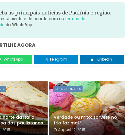
ba as principais notícias de Paulínia e região.
 está ciente e de acordo com os
termos de
ade
do WhatsApp.
TILHE AGORA
WhatsApp
Telegram
LinkedIn
RIA
GUIA CULINÁRIA
o norte da Itália
Verdade ou mito: sorvete no
sa dos paulistanos
frio faz mal?
, 2015
August 12, 2015