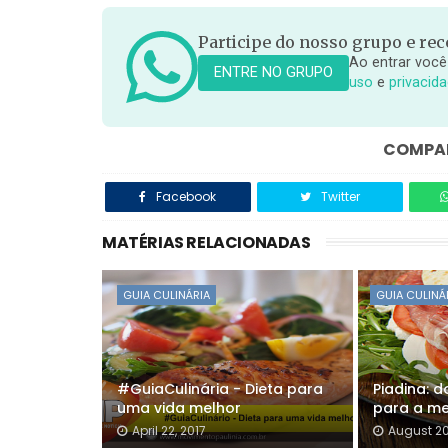
Participe do nosso grupo e rece
Ao entrar você
ENTRE NO GRUPO
uso
e
privacid
COMPAR
Facebook
Twitter
MATÉRIAS RELACIONADAS
GUIA CULINÁRIA
GUIA CULINÁ
#GuiaCulinária - Dieta para
Piadina: d
uma vida melhor
para a me
April 22, 2017
August 20