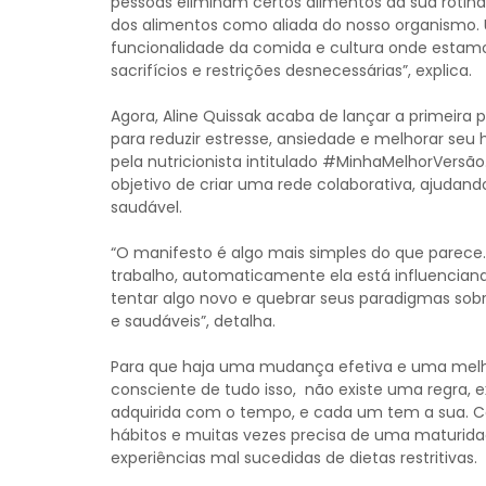
pessoas eliminam certos alimentos da sua rotina. 
dos alimentos como aliada do nosso organismo. U
funcionalidade da comida e cultura onde estamo
sacrifícios e restrições desnecessárias”, explica.
Agora, Aline Quissak acaba de lançar a primeira 
para reduzir estresse, ansiedade e melhorar seu
pela nutricionista intitulado #MinhaMelhorVersão
objetivo de criar uma rede colaborativa, ajudand
saudável.
“O manifesto é algo mais simples do que parece
trabalho, automaticamente ela está influencian
tentar algo novo e quebrar seus paradigmas sob
e saudáveis”, detalha.
Para que haja uma mudança efetiva e uma melhor
consciente de tudo isso, não existe uma regra, 
adquirida com o tempo, e cada um tem a sua. C
hábitos e muitas vezes precisa de uma maturida
experiências mal sucedidas de dietas restritivas.