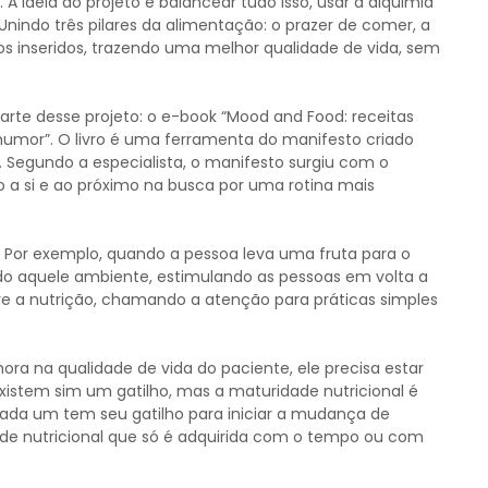
A ideia do projeto é balancear tudo isso, usar a alquimia
nindo três pilares da alimentação: o prazer de comer, a
s inseridos, trazendo uma melhor qualidade de vida, sem
parte desse projeto: o e-book “Mood and Food: receitas
 humor”. O livro é uma ferramenta do manifesto criado
. Segundo a especialista, o manifesto surgiu com o
o a si e ao próximo na busca por uma rotina mais
. Por exemplo, quando a pessoa leva uma fruta para o
do aquele ambiente, estimulando as pessoas em volta a
re a nutrição, chamando a atenção para práticas simples
a na qualidade de vida do paciente, ele precisa estar
existem sim um gatilho, mas a maturidade nutricional é
ada um tem seu gatilho para iniciar a mudança de
de nutricional que só é adquirida com o tempo ou com