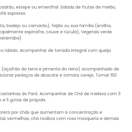
adrão, estepe ou ementhal. Salada de frutas de melão,
afé expresso
ruta, badejo ou camarão), feijão ou sua família (ervilha,
incipalmente espinafre, couve e rúcula), Vegetais verde
 beterraba)
o ralado. Acompanhar de torrada integral com queijo
(açafrão da terra e pimenta do reino) acompanhado de
dicionar pedaços de abacate e tomate cereja. Tomar 150
2 castanhas do Pará. Acompanhar de Chá de melissa com 3
 e 5 gotas de própolis.
é preto por chás que aumentam a concentração e
as vermelhas, chá rooibos com rosa mosqueta e demais