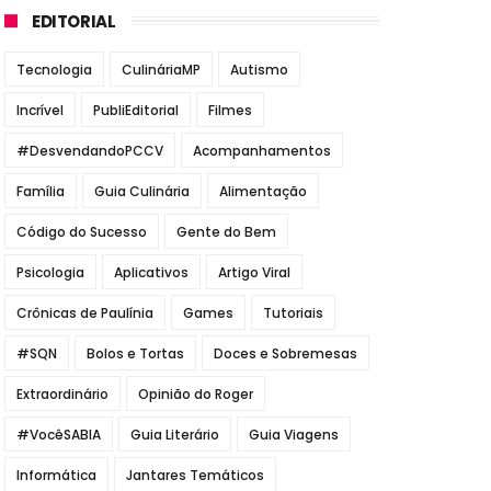
EDITORIAL
Tecnologia
CulináriaMP
Autismo
Incrível
PubliEditorial
Filmes
#DesvendandoPCCV
Acompanhamentos
Família
Guia Culinária
Alimentação
Código do Sucesso
Gente do Bem
Psicologia
Aplicativos
Artigo Viral
Crônicas de Paulínia
Games
Tutoriais
#SQN
Bolos e Tortas
Doces e Sobremesas
Extraordinário
Opinião do Roger
#VocêSABIA
Guia Literário
Guia Viagens
Informática
Jantares Temáticos