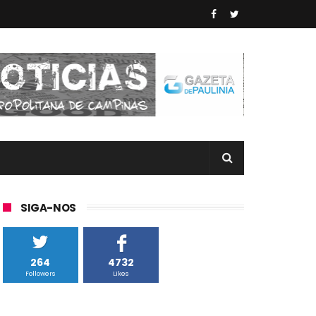
SIGA-NOS
264
4732
Followers
Likes