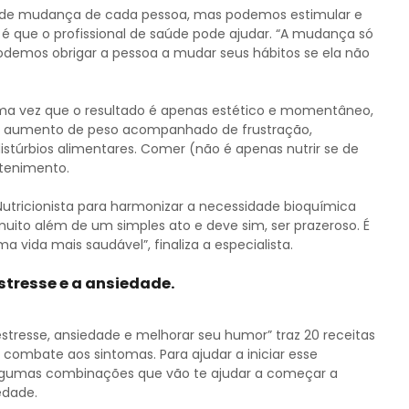
de mudança de cada pessoa, mas podemos estimular e
 é que o profissional de saúde pode ajudar. “A mudança só
podemos obrigar a pessoa a mudar seus hábitos se ela não
 uma vez que o resultado é apenas estético e momentâneo,
 o aumento de peso acompanhado de frustração,
stúrbios alimentares. Comer (não é apenas nutrir se de
etenimento.
tricionista para harmonizar a necessidade bioquímica
muito além de um simples ato e deve sim, ser prazeroso. É
 vida mais saudável”, finaliza a especialista.
tresse e a ansiedade.
estresse, ansiedade e melhorar seu humor” traz 20 receitas
combate aos sintomas. Para ajudar a iniciar esse
u algumas combinações que vão te ajudar a começar a
edade.