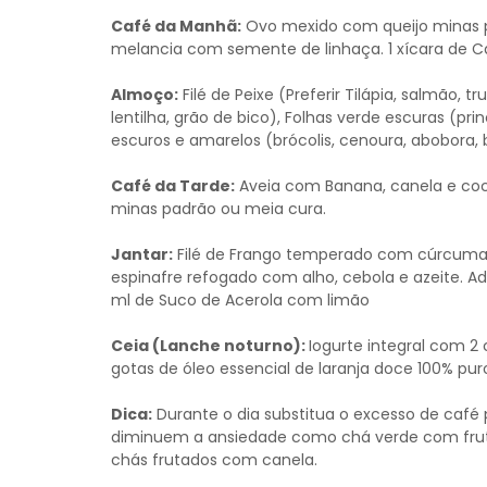
Café da Manhã:
Ovo mexido com queijo minas p
melancia com semente de linhaça. 1 xícara de C
Almoço:
Filé de Peixe (Preferir Tilápia, salmão, t
lentilha, grão de bico), Folhas verde escuras (pr
escuros e amarelos (brócolis, cenoura, abobora,
Café da Tarde:
Aveia com Banana, canela e coc
minas padrão ou meia cura.
Jantar:
Filé de Frango temperado com cúrcuma 
espinafre refogado com alho, cebola e azeite. A
ml de Suco de Acerola com limão
Ceia (Lanche noturno):
Iogurte integral com 
gotas de óleo essencial de laranja doce 100% puro
Dica:
Durante o dia substitua o excesso de caf
diminuem a ansiedade como chá verde com frut
chás frutados com canela.