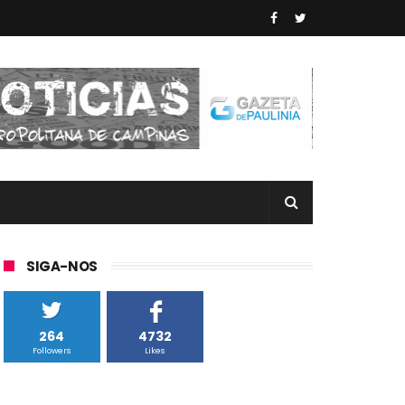
SIGA-NOS
264
4732
Followers
Likes