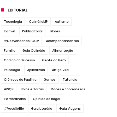
EDITORIAL
Tecnologia
CulináriaMP
Autismo
Incrível
PubliEditorial
Filmes
#DesvendandoPCCV
Acompanhamentos
Família
Guia Culinária
Alimentação
Código do Sucesso
Gente do Bem
Psicologia
Aplicativos
Artigo Viral
Crônicas de Paulínia
Games
Tutoriais
#SQN
Bolos e Tortas
Doces e Sobremesas
Extraordinário
Opinião do Roger
#VocêSABIA
Guia Literário
Guia Viagens