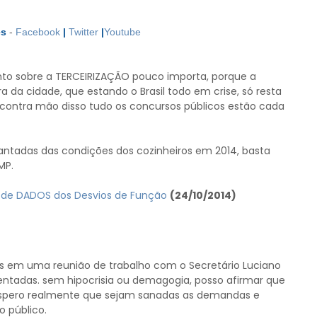
es
-
Facebook
|
Twitter
|
Youtube
to sobre a TERCEIRIZAÇÃO pouco importa, porque a
da cidade, que estando o Brasil todo em crise, só resta
 contra mão disso tudo os concursos públicos estão cada
antadas das condições dos cozinheiros em 2014, basta
MP.
de DADOS dos Desvios de Função
(24/10/2014)
os em uma reunião de trabalho com o Secretário Luciano
entadas. sem hipocrisia ou demagogia, posso afirmar que
E espero realmente que sejam sanadas as demandas e
o público.