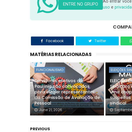
Ao entrar você
ENTRE NO GRUPO
uso
e
privacid
COMPAR
Facebook
Twitter
MATÉRIAS RELACIONADAS
FUNCIONALISMO
ELEIÇÕES SI
Servidores efetivos de
ELEIÇÃO 
Paulínia são convocados
Sindicato 
para eleger representantes
uma chapa
da Comissão de Avaliação de
suspeitas
Pessoal
sindical
June 21, 2026
September
PREVIOUS