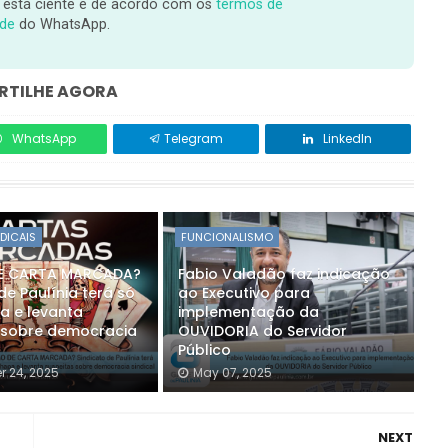
 está ciente e de acordo com os
termos de
ade
do WhatsApp.
TILHE AGORA
WhatsApp
Telegram
LinkedIn
NDICAIS
FUNCIONALISMO
DE CARTA MARCADA?
Fabio Valadão faz indicação
de Paulínia terá só
ao Executivo para
 e levanta
implementação da
 sobre democracia
OUVIDORIA do Servidor
Público
 24, 2025
May 07, 2025
NEXT