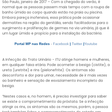
São Paulo, janeiro de 2017 – Com a chegada do verão, é
normal que as pessoas passem mais tempo com a roupa de
banho úmida ao corpo quando estão na praia ou piscina.
Embora pareça inofensiva, essa prática pode ocasionar
dermatites na região da genitália, sendo facilitadoras para o
surgimento e proliferação de germes na via urinária, já que é
um lugar úmido e propício para a instalação da bactéria.
Portal MP nas Redes
-
Facebook
|
Twitter
|
Youtube
A Infecção do Trato Urinário - ITU atinge homens e mulheres,
em qualquer faixa etária. Pode acometer a bexiga (cistite), a
ureta (uretrite) e rins (pielonefrite). Os sintomas são
desconforto e dor para urinar, necessidade de ir mais vezes
ao banheiro e sensação de esvaziamento incompleto da
bexiga.
“Nestes casos e, no homem, é preciso investigar para saber
se existe o comprometimento da próstata. Se a infecção
atingir os rins, os sintomas são os mesmos, porém, a pessoa
terá também febre e comprometimento do estado em