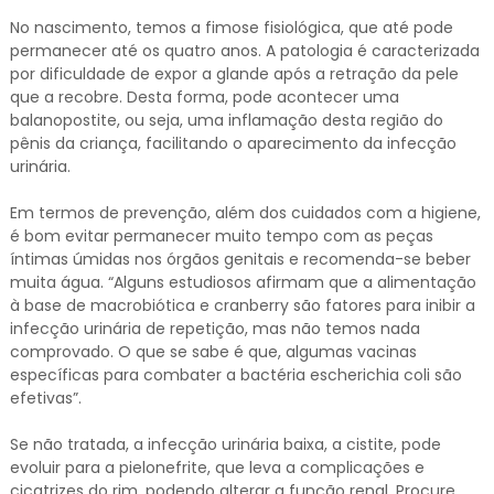
No nascimento, temos a fimose fisiológica, que até pode
permanecer até os quatro anos. A patologia é caracterizada
por dificuldade de expor a glande após a retração da pele
que a recobre. Desta forma, pode acontecer uma
balanopostite, ou seja, uma inflamação desta região do
pênis da criança, facilitando o aparecimento da infecção
urinária.
Em termos de prevenção, além dos cuidados com a higiene,
é bom evitar permanecer muito tempo com as peças
íntimas úmidas nos órgãos genitais e recomenda-se beber
muita água. “Alguns estudiosos afirmam que a alimentação
à base de macrobiótica e cranberry são fatores para inibir a
infecção urinária de repetição, mas não temos nada
comprovado. O que se sabe é que, algumas vacinas
específicas para combater a bactéria escherichia coli são
efetivas”.
Se não tratada, a infecção urinária baixa, a cistite, pode
evoluir para a pielonefrite, que leva a complicações e
cicatrizes do rim, podendo alterar a função renal. Procure