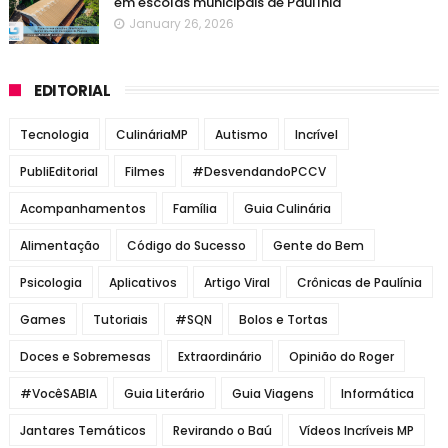
em escolas municipais de Paulínia
January 26, 2026
EDITORIAL
Tecnologia
CulináriaMP
Autismo
Incrível
PubliEditorial
Filmes
#DesvendandoPCCV
Acompanhamentos
Família
Guia Culinária
Alimentação
Código do Sucesso
Gente do Bem
Psicologia
Aplicativos
Artigo Viral
Crônicas de Paulínia
Games
Tutoriais
#SQN
Bolos e Tortas
Doces e Sobremesas
Extraordinário
Opinião do Roger
#VocêSABIA
Guia Literário
Guia Viagens
Informática
Jantares Temáticos
Revirando o Baú
Vídeos Incríveis MP