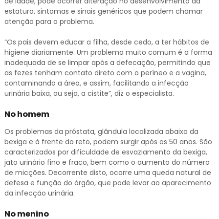
de idade, pode ocorrer alteração no desenvolvimento da
estatura, sintomas e sinais genéricos que podem chamar
atenção para o problema.
“Os pais devem educar a filha, desde cedo, a ter hábitos de
higiene diariamente. Um problema muito comum é a forma
inadequada de se limpar após a defecação, permitindo que
as fezes tenham contato direto com o períneo e a vagina,
contaminando a área, e assim, facilitando a infecção
urinária baixa, ou seja, a cistite”, diz o especialista.
No homem
Os problemas da próstata, glândula localizada abaixo da
bexiga e à frente do reto, podem surgir após os 50 anos. São
caracterizados por dificuldade de esvaziamento da bexiga,
jato urinário fino e fraco, bem como o aumento do número
de micções. Decorrente disto, ocorre uma queda natural de
defesa e função do órgão, que pode levar ao aparecimento
da infecção urinária.
No menino