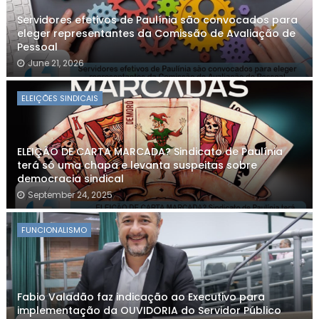
Servidores efetivos de Paulínia são convocados para
eleger representantes da Comissão de Avaliação de
Pessoal
June 21, 2026
ELEIÇÕES SINDICAIS
ELEIÇÃO DE CARTA MARCADA? Sindicato de Paulínia
terá só uma chapa e levanta suspeitas sobre
democracia sindical
September 24, 2025
FUNCIONALISMO
Fabio Valadão faz indicação ao Executivo para
implementação da OUVIDORIA do Servidor Público