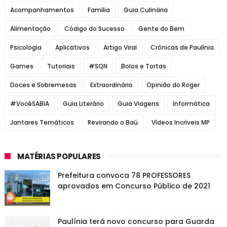
Acompanhamentos
Família
Guia Culinária
Alimentação
Código do Sucesso
Gente do Bem
Psicologia
Aplicativos
Artigo Viral
Crônicas de Paulínia
Games
Tutoriais
#SQN
Bolos e Tortas
Doces e Sobremesas
Extraordinário
Opinião do Roger
#VocêSABIA
Guia Literário
Guia Viagens
Informática
Jantares Temáticos
Revirando o Baú
Vídeos Incríveis MP
MATÉRIAS POPULARES
Prefeitura convoca 78 PROFESSORES
aprovados em Concurso Público de 2021
Paulínia terá novo concurso para Guarda