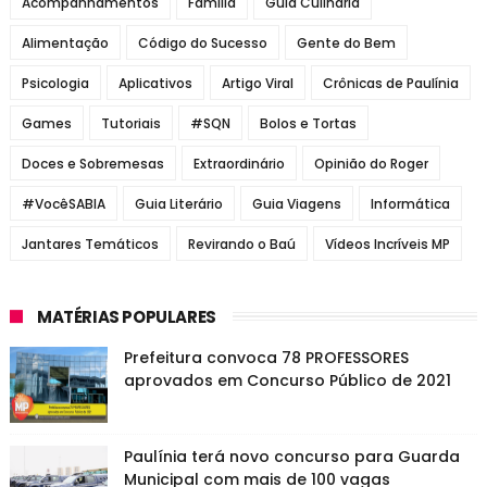
Acompanhamentos
Família
Guia Culinária
Alimentação
Código do Sucesso
Gente do Bem
Psicologia
Aplicativos
Artigo Viral
Crônicas de Paulínia
Games
Tutoriais
#SQN
Bolos e Tortas
Doces e Sobremesas
Extraordinário
Opinião do Roger
#VocêSABIA
Guia Literário
Guia Viagens
Informática
Jantares Temáticos
Revirando o Baú
Vídeos Incríveis MP
MATÉRIAS POPULARES
Prefeitura convoca 78 PROFESSORES
aprovados em Concurso Público de 2021
Paulínia terá novo concurso para Guarda
Municipal com mais de 100 vagas