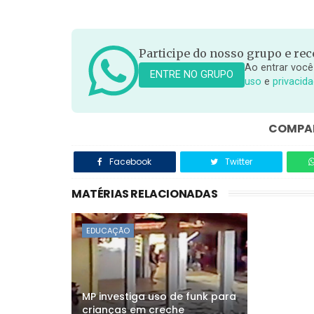
Participe do nosso grupo e rece
Ao entrar você
ENTRE NO GRUPO
uso
e
privacid
COMPAR
Facebook
Twitter
MATÉRIAS RELACIONADAS
EDUCAÇÃO
MP investiga uso de funk para
crianças em creche