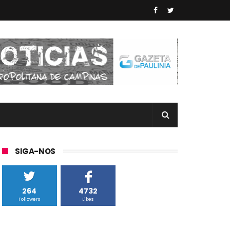
SIGA-NOS
264
4732
Followers
Likes