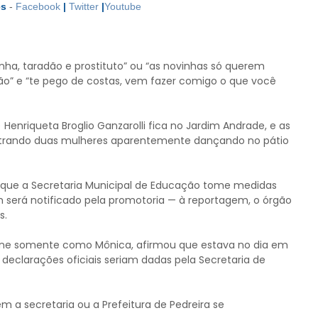
es
-
Facebook
|
Twitter
|
Youtube
anha, taradão e prostituto” ou “as novinhas só querem
o” e “te pego de costas, vem fazer comigo o que você
Henriqueta Broglio Ganzarolli fica no Jardim Andrade, e as
trando duas mulheres aparentemente dançando no pátio
que a Secretaria Municipal de Educação tome medidas
será notificado pela promotoria — à reportagem, o órgão
s.
efone somente como Mônica, afirmou que estava no dia em
 declarações oficiais seriam dadas pela Secretaria de
m a secretaria ou a Prefeitura de Pedreira se