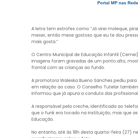
Portal MP nas Red
A letra tem estrofes como “Já virei moleque, pir
mexer, então mexe gostoso que eu te dou pressã
mais gosta.”
O Centro Municipal de Educação Infantil (Cemei) 
imagens foram gravadas de um ponto alto, mos
frontal com as crianças ao fundo.
A promotora Waleska Bueno Sanches pediu para 
em relação ao caso. O Conselho Tutelar também 
informou que já apura a conduta das profissionai
A responsável pela creche, identificada ao tel
que o funk era tocado na instituição, mas que as
Educação.
No entanto, até às 18h desta quarta-feira (27) ne