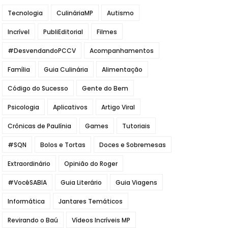
Tecnologia
CulináriaMP
Autismo
Incrível
PubliEditorial
Filmes
#DesvendandoPCCV
Acompanhamentos
Família
Guia Culinária
Alimentação
Código do Sucesso
Gente do Bem
Psicologia
Aplicativos
Artigo Viral
Crônicas de Paulínia
Games
Tutoriais
#SQN
Bolos e Tortas
Doces e Sobremesas
Extraordinário
Opinião do Roger
#VocêSABIA
Guia Literário
Guia Viagens
Informática
Jantares Temáticos
Revirando o Baú
Vídeos Incríveis MP