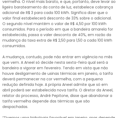
vermelha. O nível mais barato, e que, portanto, deve levar ao
ligeiro barateamento da conta de luz, estabelece cobrança
adicional de R$ 3 para cada 100 kWh. Significa dizer que o
valor final estabelecerá desconto de 33% sobre o adicional.
O segundo nível mantém o valor de R$ 4,50 por 100 kWh
consumidos. Para o período em que a bandeira amarela for
estabelecida, passa a valer desconto de 40%, em razão da
mudança da taxa extra de R$ 2,50 para 1,50 a cada 100 kWh
consumidos.
A mudança, contudo, pode não entrar em vigência no mês
que vem. A Aneel só decide nesta sexta-feira qual será a
bandeira a vigorar em fevereiro. Tendo em vista que não
houve desligamento de usinas térmicas em janeiro, a tarifa
deverá permanecer na cor vermelha, com a pequena
redução definida hoje. A própria Aneel admite que só em
abril poderá ser estabelecida nova tarifa. O diretor da Aneel,
relator do processo, André Pepitone, disse que abandonar a
tarifa vermelha depende das térmicas que são
despachadas.
“Tivemos uma hidrologia favorável em janeiro, mas depende