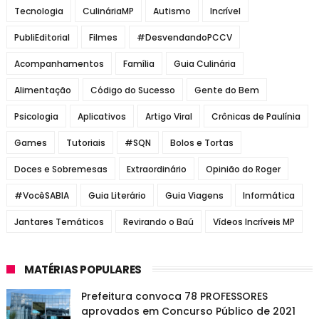
Tecnologia
CulináriaMP
Autismo
Incrível
PubliEditorial
Filmes
#DesvendandoPCCV
Acompanhamentos
Família
Guia Culinária
Alimentação
Código do Sucesso
Gente do Bem
Psicologia
Aplicativos
Artigo Viral
Crônicas de Paulínia
Games
Tutoriais
#SQN
Bolos e Tortas
Doces e Sobremesas
Extraordinário
Opinião do Roger
#VocêSABIA
Guia Literário
Guia Viagens
Informática
Jantares Temáticos
Revirando o Baú
Vídeos Incríveis MP
MATÉRIAS POPULARES
Prefeitura convoca 78 PROFESSORES
aprovados em Concurso Público de 2021