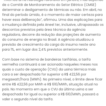
de o Comitê de Monitoramento do Setor Elétrico (CMSE)
determinar o desligamento de térmicas ou não. Em abril, no
final do período úmido, é o momento de maior certeza para
haver essa deliberação”, afirmou. Uma das explicações para
a mudança definida pela Aneel ter, inclusive, ultrapassado os
descontos previstos pela área técnica da agência
reguladora, decorre da redução das projeções de aumento
do consumo de energia no Brasil. A agência atualizou a
previsão de crescimento da carga do insumo neste ano
para 1%, em lugar dos 2,4% previstos anteriormente.
Com base no sistema de bandeiras tarifárias, a tarifa
vermelha continuará a ser acionada naqueles meses nos
quais o custo de operação (CVU) da usina térmica mais
cara a ser despachada for superior a R$ 422,56 por
megawatt/hora (MWh). No primeiro nível, o limite deve ficar
entre R$ 422,56 por MWh e R$ 610/MWh, situação atual no
país. No momento em que o CVU da última usina a ser
despachada for igual ou superior a R$ 610/MWh, passará a
valer o segundo nível da tarifa.