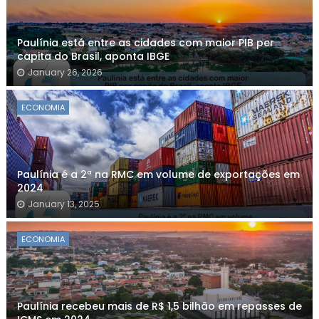
Paulínia está entre as cidades com maior PIB per
capita do Brasil, aponta IBGE
January 26, 2026
ECONOMIA
Paulínia é a 2ª na RMC em volume de exportações em
2024
January 13, 2025
ECONOMIA
Paulínia recebeu mais de R$ 1,5 bilhão em repasses de