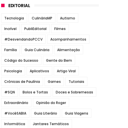
EDITORIAL
Tecnologia
CulináriaMP
Autismo
Incrível
PubliEditorial
Filmes
#DesvendandoPCCV
Acompanhamentos
Família
Guia Culinária
Alimentação
Código do Sucesso
Gente do Bem
Psicologia
Aplicativos
Artigo Viral
Crônicas de Paulínia
Games
Tutoriais
#SQN
Bolos e Tortas
Doces e Sobremesas
Extraordinário
Opinião do Roger
#VocêSABIA
Guia Literário
Guia Viagens
Informática
Jantares Temáticos