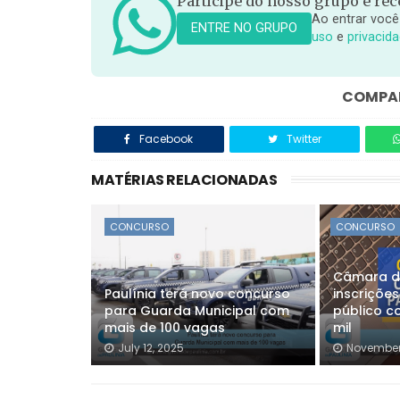
Participe do nosso grupo e rece
Ao entrar você
ENTRE NO GRUPO
uso
e
privacid
COMPAR
Facebook
Twitter
MATÉRIAS RELACIONADAS
CONCURSO
CONCURSO
Câmara de
Paulínia terá novo concurso
inscriçõe
para Guarda Municipal com
público co
mais de 100 vagas
mil
July 12, 2025
November