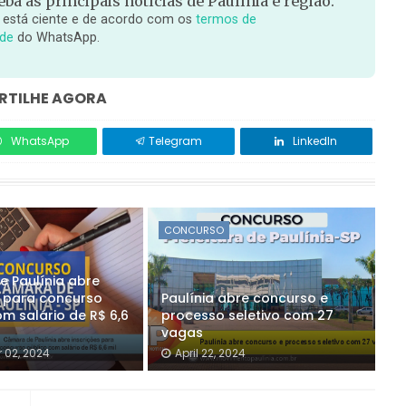
ba as principais notícias de Paulínia e região.
 está ciente e de acordo com os
termos de
ade
do WhatsApp.
TILHE AGORA
WhatsApp
Telegram
LinkedIn
CONCURSO
 Paulínia abre
s para concurso
Paulínia abre concurso e
m salário de R$ 6,6
processo seletivo com 27
vagas
 02, 2024
April 22, 2024