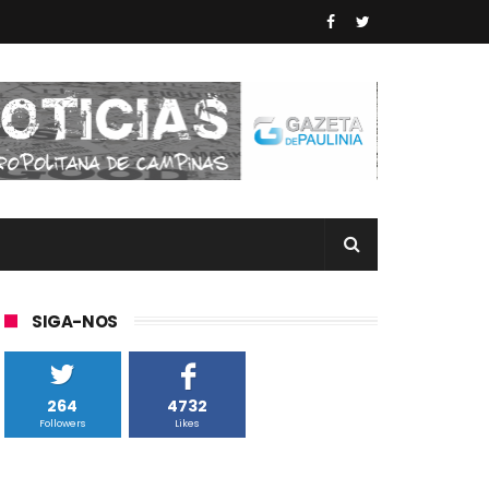
SIGA-NOS
264
4732
Followers
Likes