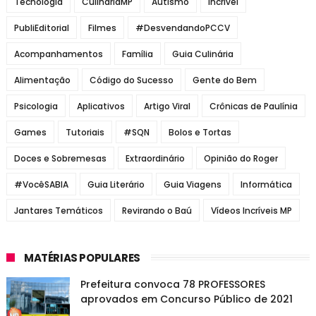
Tecnologia
CulináriaMP
Autismo
Incrível
PubliEditorial
Filmes
#DesvendandoPCCV
Acompanhamentos
Família
Guia Culinária
Alimentação
Código do Sucesso
Gente do Bem
Psicologia
Aplicativos
Artigo Viral
Crônicas de Paulínia
Games
Tutoriais
#SQN
Bolos e Tortas
Doces e Sobremesas
Extraordinário
Opinião do Roger
#VocêSABIA
Guia Literário
Guia Viagens
Informática
Jantares Temáticos
Revirando o Baú
Vídeos Incríveis MP
MATÉRIAS POPULARES
Prefeitura convoca 78 PROFESSORES
aprovados em Concurso Público de 2021