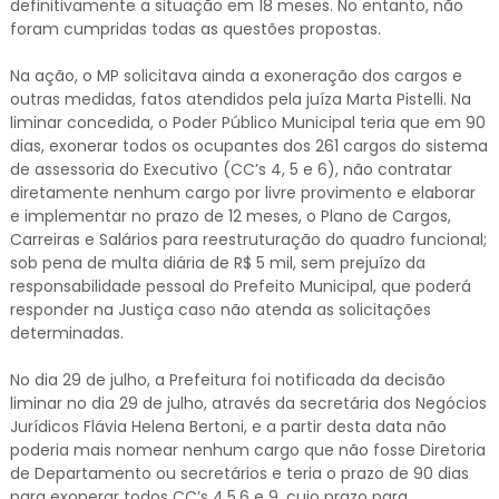
definitivamente a situação em 18 meses. No entanto, não
foram cumpridas todas as questões propostas.
Na ação, o MP solicitava ainda a exoneração dos cargos e
outras medidas, fatos atendidos pela juíza Marta Pistelli. Na
liminar concedida, o Poder Público Municipal teria que em 90
dias, exonerar todos os ocupantes dos 261 cargos do sistema
de assessoria do Executivo (CC’s 4, 5 e 6), não contratar
diretamente nenhum cargo por livre provimento e elaborar
e implementar no prazo de 12 meses, o Plano de Cargos,
Carreiras e Salários para reestruturação do quadro funcional;
sob pena de multa diária de R$ 5 mil, sem prejuízo da
responsabilidade pessoal do Prefeito Municipal, que poderá
responder na Justiça caso não atenda as solicitações
determinadas.
No dia 29 de julho, a Prefeitura foi notificada da decisão
liminar no dia 29 de julho, através da secretária dos Negócios
Jurídicos Flávia Helena Bertoni, e a partir desta data não
poderia mais nomear nenhum cargo que não fosse Diretoria
de Departamento ou secretários e teria o prazo de 90 dias
para exonerar todos CC’s 4,5,6 e 9, cujo prazo para