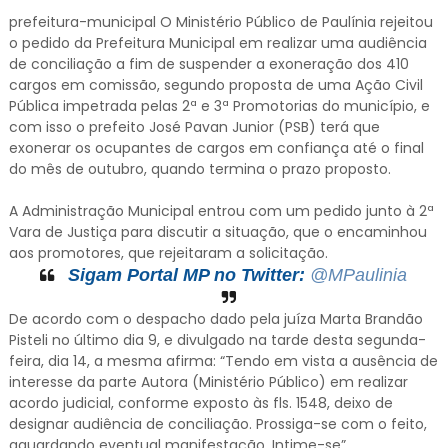
prefeitura-municipal O Ministério Público de Paulínia rejeitou
o pedido da Prefeitura Municipal em realizar uma audiência
de conciliação a fim de suspender a exoneração dos 410
cargos em comissão, segundo proposta de uma Ação Civil
Pública impetrada pelas 2ª e 3ª Promotorias do município, e
com isso o prefeito José Pavan Junior (PSB) terá que
exonerar os ocupantes de cargos em confiança até o final
do mês de outubro, quando termina o prazo proposto.
A Administração Municipal entrou com um pedido junto à 2ª
Vara de Justiça para discutir a situação, que o encaminhou
aos promotores, que rejeitaram a solicitação.
Sigam Portal MP no Twitter:
@MPaulinia
De acordo com o despacho dado pela juíza Marta Brandão
Pisteli no último dia 9, e divulgado na tarde desta segunda-
feira, dia 14, a mesma afirma: “Tendo em vista a ausência de
interesse da parte Autora (Ministério Público) em realizar
acordo judicial, conforme exposto às fls. 1548, deixo de
designar audiência de conciliação. Prossiga-se com o feito,
aguardando eventual manifestação. Intime-se”.