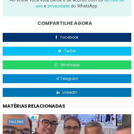
Ao entrar você está ciente e de acordo com os
termos de
uso
e
privacidade
do WhatsApp.
COMPARTILHE AGORA
Facebook
Twitter
WhatsApp
Telegram
LinkedIn
MATÉRIAS RELACIONADAS
PAULÍNIA