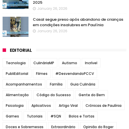
2025
January 26, 2026
Casal segue preso após abandono de crianças
em condições insalubres em Paulínia
January 26, 2026
EDITORIAL
Tecnologia
CulináriaMP
Autismo
Incrível
PubliEditorial
Filmes
#DesvendandoPCCV
Acompanhamentos
Família
Guia Culinária
Alimentação
Código do Sucesso
Gente do Bem
Psicologia
Aplicativos
Artigo Viral
Crônicas de Paulínia
Games
Tutoriais
#SQN
Bolos e Tortas
Doces e Sobremesas
Extraordinário
Opinião do Roger