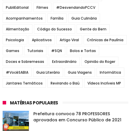
PubliEditorial
Filmes
#DesvendandoPCCV
Acompanhamentos
Família
Guia Culinária
Alimentação
Código do Sucesso
Gente do Bem
Psicologia
Aplicativos
Artigo Viral
Crônicas de Paulínia
Games
Tutoriais
#SQN
Bolos e Tortas
Doces e Sobremesas
Extraordinário
Opinião do Roger
#VocêSABIA
Guia Literário
Guia Viagens
Informática
Jantares Temáticos
Revirando o Baú
Vídeos Incríveis MP
MATÉRIAS POPULARES
Prefeitura convoca 78 PROFESSORES
aprovados em Concurso Público de 2021