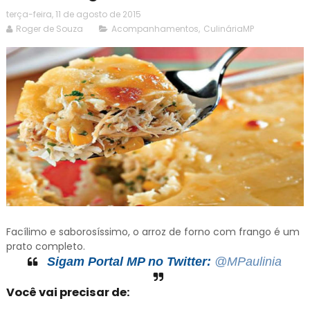
terça-feira, 11 de agosto de 2015
Roger de Souza
Acompanhamentos
,
CulináriaMP
Facílimo e saborosíssimo, o arroz de forno com frango é um
prato completo.
Sigam Portal MP no Twitter:
@MPaulinia
Você vai precisar de: