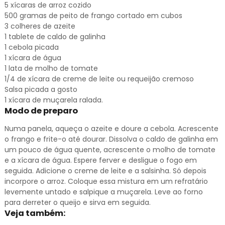
5 xícaras de arroz cozido
500 gramas de peito de frango cortado em cubos
3 colheres de azeite
1 tablete de caldo de galinha
1 cebola picada
1 xícara de água
1 lata de molho de tomate
1/4 de xícara de creme de leite ou requeijão cremoso
Salsa picada a gosto
1 xícara de muçarela ralada.
Modo de preparo
Numa panela, aqueça o azeite e doure a cebola. Acrescente
o frango e frite-o até dourar. Dissolva o caldo de galinha em
um pouco de água quente, acrescente o molho de tomate
e a xícara de água. Espere ferver e desligue o fogo em
seguida. Adicione o creme de leite e a salsinha. Só depois
incorpore o arroz. Coloque essa mistura em um refratário
levemente untado e salpique a muçarela. Leve ao forno
para derreter o queijo e sirva em seguida.
Veja também: