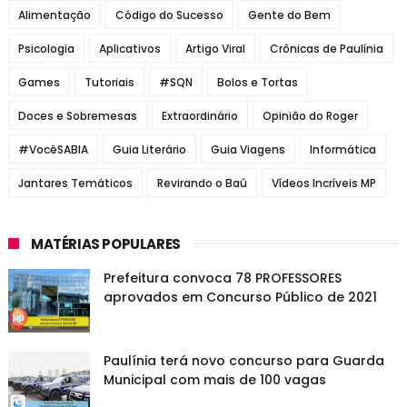
Alimentação
Código do Sucesso
Gente do Bem
Psicologia
Aplicativos
Artigo Viral
Crônicas de Paulínia
Games
Tutoriais
#SQN
Bolos e Tortas
Doces e Sobremesas
Extraordinário
Opinião do Roger
#VocêSABIA
Guia Literário
Guia Viagens
Informática
Jantares Temáticos
Revirando o Baú
Vídeos Incríveis MP
MATÉRIAS POPULARES
Prefeitura convoca 78 PROFESSORES
aprovados em Concurso Público de 2021
Paulínia terá novo concurso para Guarda
Municipal com mais de 100 vagas