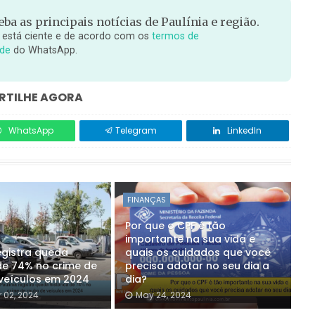
ba as principais notícias de Paulínia e região.
 está ciente e de acordo com os
termos de
ade
do WhatsApp.
TILHE AGORA
WhatsApp
Telegram
LinkedIn
FINANÇAS
Por que o CPF é tão
importante na sua vida e
egistra queda
quais os cuidados que você
 de 74% no crime de
precisa adotar no seu dia a
veículos em 2024
dia?
 02, 2024
May 24, 2024