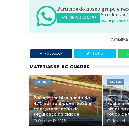
Participe do nosso grupo e rece
Ao entrar você
ENTRE NO GRUPO
uso
e
privacid
COMPAR
Facebook
Twitter
MATÉRIAS RELACIONADAS
PAULÍNIA
PAULÍNIA
Paulínia registra queda de
47% nos roubos em 2025 e
Paulínia r
reforça sensação de
histórica
segurança na cidade
roubo de 
October 12, 2025
November