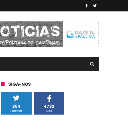
SIGA-NOS
264
4732
Followers
Likes