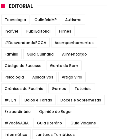
EDITORIAL
Tecnologia
CulináriaMP
Autismo
Incrível
PubliEditorial
Filmes
#DesvendandoPCCV
Acompanhamentos
Família
Guia Culinária
Alimentação
Código do Sucesso
Gente do Bem
Psicologia
Aplicativos
Artigo Viral
Crônicas de Paulínia
Games
Tutoriais
#SQN
Bolos e Tortas
Doces e Sobremesas
Extraordinário
Opinião do Roger
#VocêSABIA
Guia Literário
Guia Viagens
Informática
Jantares Temáticos