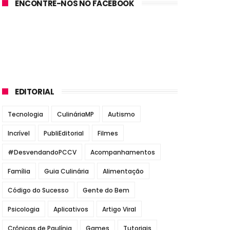
ENCONTRE-NOS NO FACEBOOK
EDITORIAL
Tecnologia
CulináriaMP
Autismo
Incrível
PubliEditorial
Filmes
#DesvendandoPCCV
Acompanhamentos
Família
Guia Culinária
Alimentação
Código do Sucesso
Gente do Bem
Psicologia
Aplicativos
Artigo Viral
Crônicas de Paulínia
Games
Tutoriais