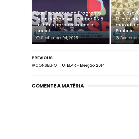
Paulínia adere ao Programa
Du Cazell
SuperAção e vai receber R$ 5
PL que cr
milhões para assistência
moradia p
social
Paulínia
September 04, 2025
December
PREVIOUS
#CONSELHO_TUTELAR - Eleição 2014
COMENTE A MATÉRIA