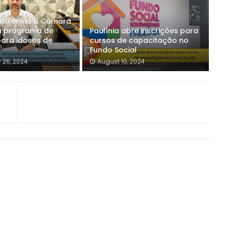
ato envia à Câmara
ia programa de
Paulínia abre inscrições para
ara idosos de
cursos de capacitação no
Fundo Social
 26, 2024
August 10, 2024