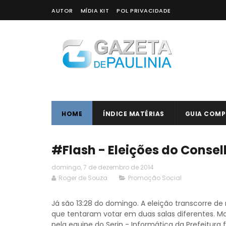
AUTOR
MÍDIA KIT
POL PRIVACIDADE
HOME
ÍNDICE MATÉRIAS
GUIA COMP
#Flash - Eleições do Consel
domingo, 7 de dezembro de 2014
Roger de Souza
Promoção Social
Já são 13:28 do domingo. A eleição transcorre de
que tentaram votar em duas salas diferentes. Ma
pela equipe do Serin - Informática da Prefeitura