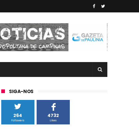
SIGA-NOS
264
4732
Followers
Likes