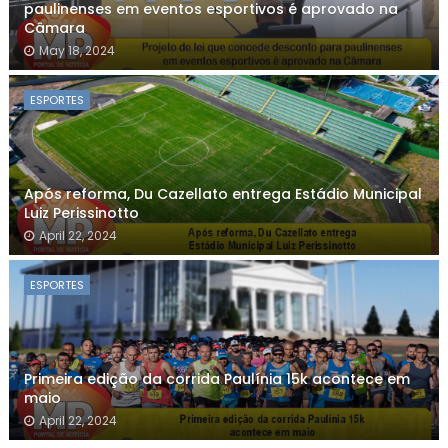
paulinenses em eventos esportivos é aprovado na
Câmara
May 18, 2024
ESPORTES
Após reforma, Du Cazellato entrega Estádio Municipal
Luiz Perissinotto
April 22, 2024
ESPORTES
Primeira edição da corrida Paulínia 15k acontece em
maio
April 22, 2024