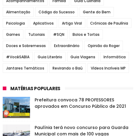
Acompanhamentos
Família
Guia Culinária
Alimentação
Código do Sucesso
Gente do Bem
Psicologia
Aplicativos
Artigo Viral
Crônicas de Paulínia
Games
Tutoriais
#SQN
Bolos e Tortas
Doces e Sobremesas
Extraordinário
Opinião do Roger
#VocêSABIA
Guia Literário
Guia Viagens
Informática
Jantares Temáticos
Revirando o Baú
Vídeos Incríveis MP
MATÉRIAS POPULARES
Prefeitura convoca 78 PROFESSORES
aprovados em Concurso Público de 2021
Paulínia terá novo concurso para Guarda
Municipal com mais de 100 vagas