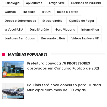
Psicologia
Aplicativos
Artigo Viral
Crônicas de Paulínia
Games
Tutoriais
#SQN
Bolos e Tortas
Doces e Sobremesas
Extraordinário
Opinião do Roger
#VocêSABIA
Guia Literário
Guia Viagens
Informática
Jantares Temáticos
Revirando o Baú
Vídeos Incríveis MP
MATÉRIAS POPULARES
Prefeitura convoca 78 PROFESSORES
aprovados em Concurso Público de 2021
Paulínia terá novo concurso para Guarda
Municipal com mais de 100 vagas