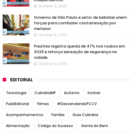
October 12, 2025
Governo de São Paulo e setor de bebidas unem
forças para combater contaminação por
metanol
October 12, 2025
Paulínia registra queda de 47% nos roubos em
2025 e reforça sensação de segurança na
cidade
October 12, 2025
EDITORIAL
Tecnologia
CulináriaMP
Autismo
Incrível
PubliEditorial
Filmes
#DesvendandoPCCV
Acompanhamentos
Família
Guia Culinária
Alimentação
Código do Sucesso
Gente do Bem