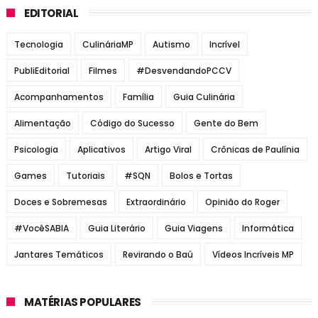
EDITORIAL
Tecnologia
CulináriaMP
Autismo
Incrível
PubliEditorial
Filmes
#DesvendandoPCCV
Acompanhamentos
Família
Guia Culinária
Alimentação
Código do Sucesso
Gente do Bem
Psicologia
Aplicativos
Artigo Viral
Crônicas de Paulínia
Games
Tutoriais
#SQN
Bolos e Tortas
Doces e Sobremesas
Extraordinário
Opinião do Roger
#VocêSABIA
Guia Literário
Guia Viagens
Informática
Jantares Temáticos
Revirando o Baú
Vídeos Incríveis MP
MATÉRIAS POPULARES