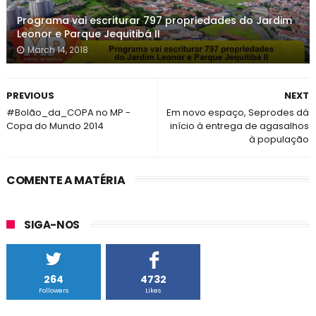
Programa vai escriturar 797 propriedades do Jardim
Leonor e Parque Jequitibá II
March 14, 2018
PREVIOUS
NEXT
#Bolão_da_COPA no MP -
Em novo espaço, Seprodes dá
Copa do Mundo 2014
início à entrega de agasalhos
à população
COMENTE A MATÉRIA
SIGA-NOS
264
4732
Followers
Likes