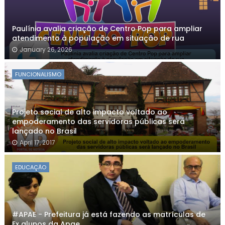
Paulínia avalia criação de Centro Pop para ampliar
atendimento à população em situação de rua
January 26, 2026
FUNCIONALISMO
Projeto social de alto impacto voltado ao
empoderamento das servidoras públicas será
lançado no Brasil
April 17, 2017
EDUCAÇÃO
#APAE - Prefeitura já está fazendo as matrículas de
Ex alunos da Apae