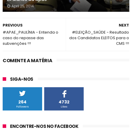
April 25, 2014
PREVIOUS
NEXT
#APAE_PAULÍNIA - Entenda o
#ELEIÇÃO_SAÚDE - Resultado
caso do repasse das
dos Candidatos ELEITOS para o
subvenções !!!
CMS !!!
COMENTE A MATÉRIA
SIGA-NOS
264
4732
Followers
Likes
ENCONTRE-NOS NO FACEBOOK