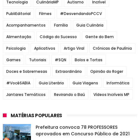
Tecnologia
CulináriaMP
Autismo
Incrível
PubliEditorial
Filmes
#DesvendandoPCCV
Acompanhamentos
Família
Guia Culinária
Alimentação
Código do Sucesso
Gente do Bem
Psicologia
Aplicativos
Artigo Viral
Crônicas de Paulínia
Games
Tutoriais
#SQN
Bolos e Tortas
Doces e Sobremesas
Extraordinário
Opinião do Roger
#VocêSABIA
Guia Literário
Guia Viagens
Informática
Jantares Temáticos
Revirando o Baú
Vídeos Incríveis MP
MATÉRIAS POPULARES
Prefeitura convoca 78 PROFESSORES
aprovados em Concurso Público de 2021