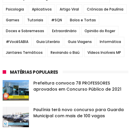
Psicologia
Aplicativos
Artigo Viral
Crônicas de Paulínia
Games
Tutoriais
#SQN
Bolos e Tortas
Doces e Sobremesas
Extraordinário
Opinião do Roger
#VocêSABIA
Guia Literário
Guia Viagens
Informática
Jantares Temáticos
Revirando o Baú
Vídeos Incríveis MP
MATÉRIAS POPULARES
Prefeitura convoca 78 PROFESSORES
aprovados em Concurso Público de 2021
Paulínia terá novo concurso para Guarda
Municipal com mais de 100 vagas