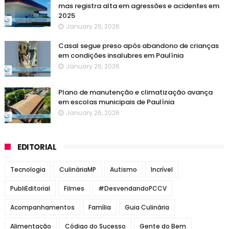
mas registra alta em agressões e acidentes em
2025
January 26, 2026
Casal segue preso após abandono de crianças
em condições insalubres em Paulínia
January 26, 2026
Plano de manutenção e climatização avança
em escolas municipais de Paulínia
January 26, 2026
EDITORIAL
Tecnologia
CulináriaMP
Autismo
Incrível
PubliEditorial
Filmes
#DesvendandoPCCV
Acompanhamentos
Família
Guia Culinária
Alimentação
Código do Sucesso
Gente do Bem