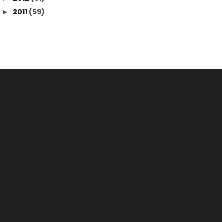
2011
(59)
►