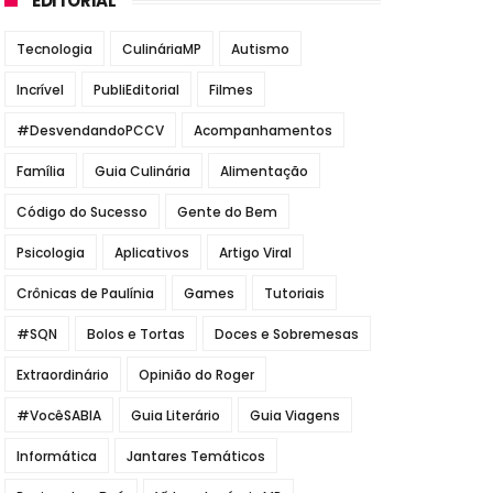
EDITORIAL
Tecnologia
CulináriaMP
Autismo
Incrível
PubliEditorial
Filmes
#DesvendandoPCCV
Acompanhamentos
Família
Guia Culinária
Alimentação
Código do Sucesso
Gente do Bem
Psicologia
Aplicativos
Artigo Viral
Crônicas de Paulínia
Games
Tutoriais
#SQN
Bolos e Tortas
Doces e Sobremesas
Extraordinário
Opinião do Roger
#VocêSABIA
Guia Literário
Guia Viagens
Informática
Jantares Temáticos