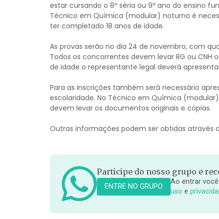
estar cursando o 8º séria ou 9º ano do ensino f
Técnico em Química (modular) noturno é necessár
ter completado 18 anos de idade.
As provas serão no dia 24 de novembro, com qu
Todos os concorrentes devem levar RG ou CNH or
de idade o representante legal deverá apresent
Para as inscrições também será necessário apre
escolaridade. No Técnico em Química (modular) é
devem levar os documentos originais e cópias.
Outras informações podem ser obtidas através d
Participe do nosso grupo e rece
Ao entrar você
ENTRE NO GRUPO
uso
e
privacid