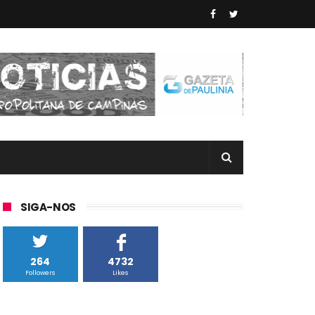
SIGA-NOS
264
4732
Followers
Likes