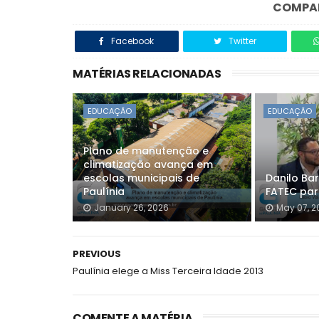
COMPAR
Facebook
Twitter
MATÉRIAS RELACIONADAS
EDUCAÇÃO
EDUCAÇÃO
Plano de manutenção e
climatização avança em
escolas municipais de
Danilo Ba
Paulínia
FATEC par
January 26, 2026
May 07, 2
PREVIOUS
Paulínia elege a Miss Terceira Idade 2013
COMENTE A MATÉRIA