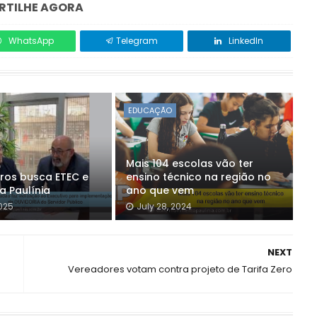
TILHE AGORA
WhatsApp
Telegram
LinkedIn
EDUCAÇÃO
Mais 104 escolas vão ter
rros busca ETEC e
ensino técnico na região no
a Paulínia
ano que vem
025
July 28, 2024
NEXT
Vereadores votam contra projeto de Tarifa Zero