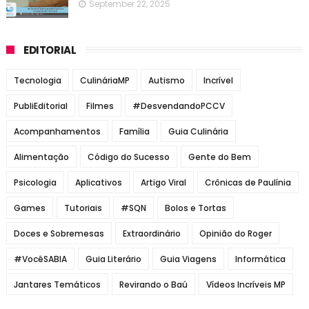
September 22, 2025
EDITORIAL
Tecnologia
CulináriaMP
Autismo
Incrível
PubliEditorial
Filmes
#DesvendandoPCCV
Acompanhamentos
Família
Guia Culinária
Alimentação
Código do Sucesso
Gente do Bem
Psicologia
Aplicativos
Artigo Viral
Crônicas de Paulínia
Games
Tutoriais
#SQN
Bolos e Tortas
Doces e Sobremesas
Extraordinário
Opinião do Roger
#VocêSABIA
Guia Literário
Guia Viagens
Informática
Jantares Temáticos
Revirando o Baú
Vídeos Incríveis MP