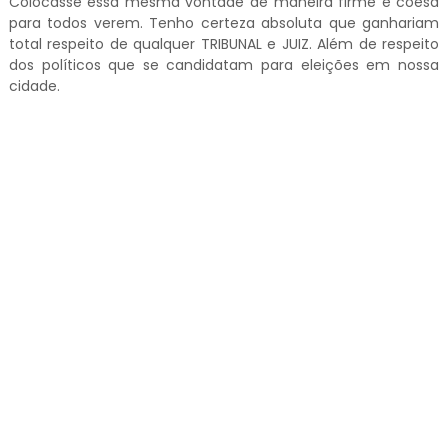
Colocasse essa mesma vontade de maneira firme e coesa
para todos verem. Tenho certeza absoluta que ganhariam
total respeito de qualquer TRIBUNAL e JUIZ. Além de respeito
dos políticos que se candidatam para eleições em nossa
cidade.