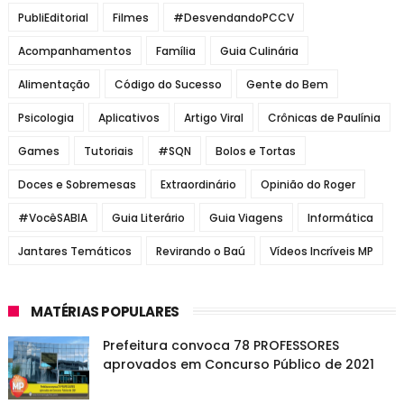
PubliEditorial
Filmes
#DesvendandoPCCV
Acompanhamentos
Família
Guia Culinária
Alimentação
Código do Sucesso
Gente do Bem
Psicologia
Aplicativos
Artigo Viral
Crônicas de Paulínia
Games
Tutoriais
#SQN
Bolos e Tortas
Doces e Sobremesas
Extraordinário
Opinião do Roger
#VocêSABIA
Guia Literário
Guia Viagens
Informática
Jantares Temáticos
Revirando o Baú
Vídeos Incríveis MP
MATÉRIAS POPULARES
Prefeitura convoca 78 PROFESSORES
aprovados em Concurso Público de 2021