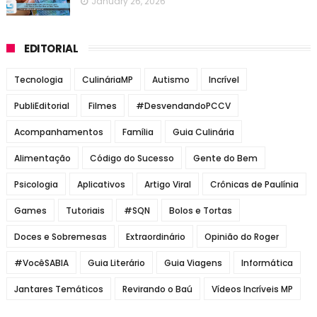
January 26, 2026
EDITORIAL
Tecnologia
CulináriaMP
Autismo
Incrível
PubliEditorial
Filmes
#DesvendandoPCCV
Acompanhamentos
Família
Guia Culinária
Alimentação
Código do Sucesso
Gente do Bem
Psicologia
Aplicativos
Artigo Viral
Crônicas de Paulínia
Games
Tutoriais
#SQN
Bolos e Tortas
Doces e Sobremesas
Extraordinário
Opinião do Roger
#VocêSABIA
Guia Literário
Guia Viagens
Informática
Jantares Temáticos
Revirando o Baú
Vídeos Incríveis MP