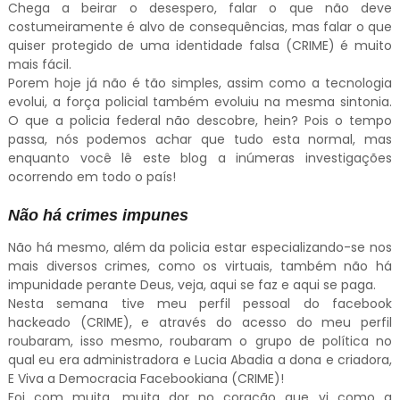
Chega a beirar o desespero, falar o que não deve
costumeiramente é alvo de consequências, mas falar o que
quiser protegido de uma identidade falsa (CRIME) é muito
mais fácil.
Porem hoje já não é tão simples, assim como a tecnologia
evolui, a força policial também evoluiu na mesma sintonia.
O que a policia federal não descobre, hein? Pois o tempo
passa, nós podemos achar que tudo esta normal, mas
enquanto você lê este blog a inúmeras investigações
ocorrendo em todo o país!
Não há crimes impunes
Não há mesmo, além da policia estar especializando-se nos
mais diversos crimes, como os virtuais, também não há
impunidade perante Deus, veja, aqui se faz e aqui se paga.
Nesta semana tive meu perfil pessoal do facebook
hackeado (CRIME), e através do acesso do meu perfil
roubaram, isso mesmo, roubaram o grupo de política no
qual eu era administradora e Lucia Abadia a dona e criadora,
E Viva a Democracia Facebookiana (CRIME)!
Foi com muita, muita dor no coração que vi como a