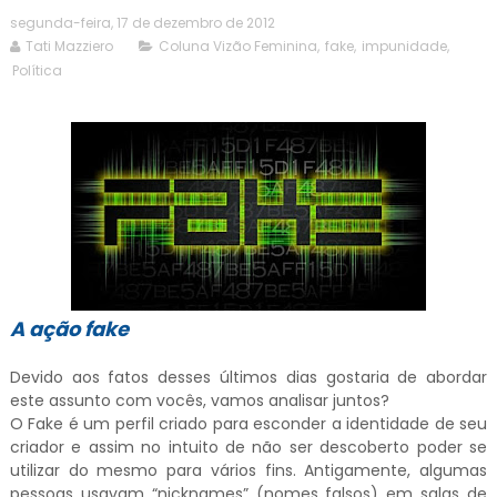
segunda-feira, 17 de dezembro de 2012
Tati Mazziero
Coluna Vizão Feminina
,
fake
,
impunidade
,
Política
A ação fake
Devido aos fatos desses últimos dias gostaria de abordar
este assunto com vocês, vamos analisar juntos?
O Fake é um perfil criado para esconder a identidade de seu
criador e assim no intuito de não ser descoberto poder se
utilizar do mesmo para vários fins. Antigamente, algumas
pessoas usavam “nicknames” (nomes falsos) em salas de