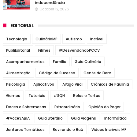
independência
October 12, 2025
EDITORIAL
Tecnologia
CulináriaMP
Autismo
Incrível
PubliEditorial
Filmes
#DesvendandoPCCV
Acompanhamentos
Família
Guia Culinária
Alimentação
Código do Sucesso
Gente do Bem
Psicologia
Aplicativos
Artigo Viral
Crônicas de Paulínia
Games
Tutoriais
#SQN
Bolos e Tortas
Doces e Sobremesas
Extraordinário
Opinião do Roger
#VocêSABIA
Guia Literário
Guia Viagens
Informática
Jantares Temáticos
Revirando o Baú
Vídeos Incríveis MP