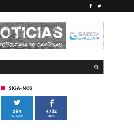
SIGA-NOS
264
4732
Followers
Likes