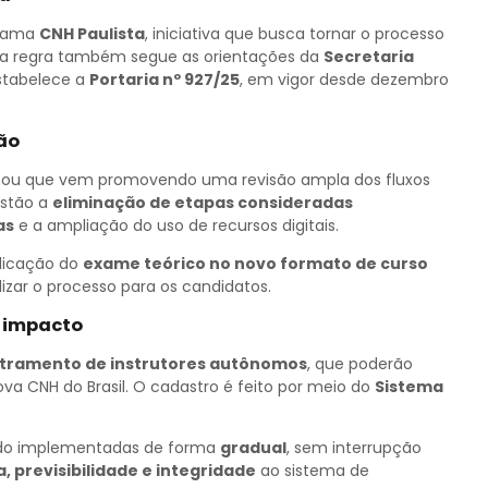
grama
CNH Paulista
, iniciativa que busca tornar o processo
ova regra também segue as orientações da
Secretaria
stabelece a
Portaria nº 927/25
, em vigor desde dezembro
ão
rmou que vem promovendo uma revisão ampla dos fluxos
estão a
eliminação de etapas consideradas
as
e a ampliação do uso de recursos digitais.
licação do
exame teórico no novo formato de curso
ilizar o processo para os candidatos.
m impacto
tramento de instrutores autônomos
, que poderão
va CNH do Brasil. O cadastro é feito por meio do
Sistema
ndo implementadas de forma
gradual
, sem interrupção
, previsibilidade e integridade
ao sistema de