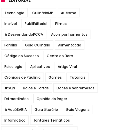
EDITORIAL
Tecnologia
CulináriaMP
Autismo
Incrível
PubliEditorial
Filmes
#DesvendandoPCCV
Acompanhamentos
Família
Guia Culinária
Alimentação
Código do Sucesso
Gente do Bem
Psicologia
Aplicativos
Artigo Viral
Crônicas de Paulínia
Games
Tutoriais
#SQN
Bolos e Tortas
Doces e Sobremesas
Extraordinário
Opinião do Roger
#VocêSABIA
Guia Literário
Guia Viagens
Informática
Jantares Temáticos