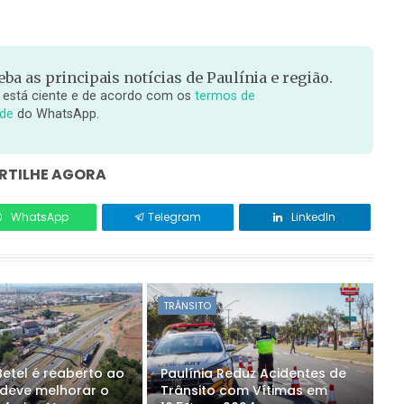
ba as principais notícias de Paulínia e região.
 está ciente e de acordo com os
termos de
ade
do WhatsApp.
TILHE AGORA
WhatsApp
Telegram
LinkedIn
TRÂNSITO
Betel é reaberto ao
Paulínia Reduz Acidentes de
 deve melhorar o
Trânsito com Vítimas em