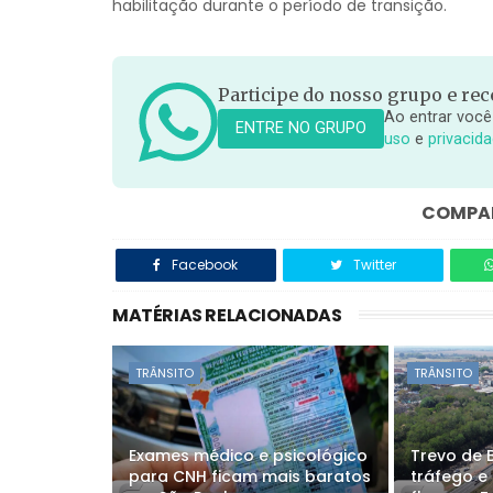
habilitação durante o período de transição.
Participe do nosso grupo e rece
Ao entrar você
ENTRE NO GRUPO
uso
e
privacid
COMPAR
Facebook
Twitter
MATÉRIAS RELACIONADAS
TRÂNSITO
TRÂNSITO
Exames médico e psicológico
Trevo de 
para CNH ficam mais baratos
tráfego e