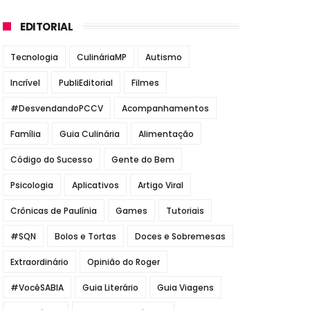
EDITORIAL
Tecnologia
CulináriaMP
Autismo
Incrível
PubliEditorial
Filmes
#DesvendandoPCCV
Acompanhamentos
Família
Guia Culinária
Alimentação
Código do Sucesso
Gente do Bem
Psicologia
Aplicativos
Artigo Viral
Crônicas de Paulínia
Games
Tutoriais
#SQN
Bolos e Tortas
Doces e Sobremesas
Extraordinário
Opinião do Roger
#VocêSABIA
Guia Literário
Guia Viagens