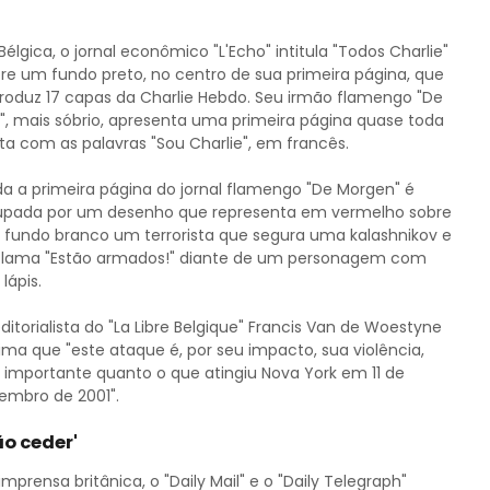
Bélgica, o jornal econômico "L'Echo" intitula "Todos Charlie"
re um fundo preto, no centro de sua primeira página, que
roduz 17 capas da Charlie Hebdo. Seu irmão flamengo "De
d", mais sóbrio, apresenta uma primeira página quase toda
ta com as palavras "Sou Charlie", em francês.
a a primeira página do jornal flamengo "De Morgen" é
pada por um desenho que representa em vermelho sobre
fundo branco um terrorista que segura uma kalashnikov e
lama "Estão armados!" diante de um personagem com
lápis.
ditorialista do "La Libre Belgique" Francis Van de Woestyne
ima que "este ataque é, por seu impacto, sua violência,
 importante quanto o que atingiu Nova York em 11 de
embro de 2001".
ão ceder'
imprensa britânica, o "Daily Mail" e o "Daily Telegraph"