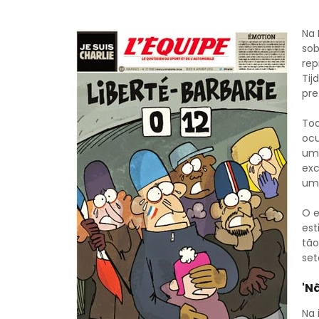
Na 
sob
rep
Tij
pre
Tod
ocu
um 
exc
um 
O e
est
tão
set
'N
Na 