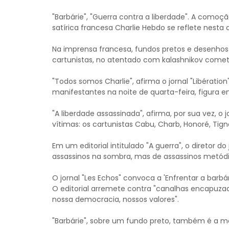
"Barbárie", "Guerra contra a liberdade". A como
satírica francesa Charlie Hebdo se reflete nesta q
Na imprensa francesa, fundos pretos e desenho
cartunistas, no atentado com kalashnikov cometid
"Todos somos Charlie", afirma o jornal "Libératio
manifestantes na noite de quarta-feira, figura 
"A liberdade assassinada", afirma, por sua vez, o 
vítimas: os cartunistas Cabu, Charb, Honoré, Tigno
Em um editorial intitulado "A guerra", o diretor 
assassinos na sombra, mas de assassinos metódic
O jornal "Les Echos" convoca a 'Enfrentar a barbá
O editorial arremete contra "canalhas encapuza
nossa democracia, nossos valores".
"Barbárie", sobre um fundo preto, também é a man