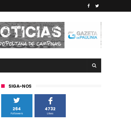
SIGA-NOS
264
4732
Followers
Likes