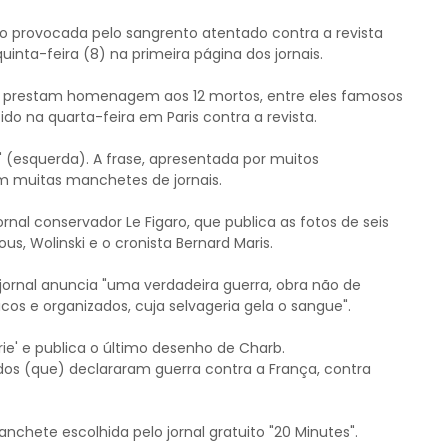
ção provocada pelo sangrento atentado contra a revista
uinta-feira (8) na primeira página dos jornais.
s prestam homenagem aos 12 mortos, entre eles famosos
o na quarta-feira em Paris contra a revista.
n" (esquerda). A frase, apresentada por muitos
em muitas manchetes de jornais.
jornal conservador Le Figaro, que publica as fotos de seis
us, Wolinski e o cronista Bernard Maris.
do jornal anuncia "uma verdadeira guerra, obra não de
os e organizados, cuja selvageria gela o sangue".
rie' e publica o último desenho de Charb.
dos (que) declararam guerra contra a França, contra
chete escolhida pelo jornal gratuito "20 Minutes".