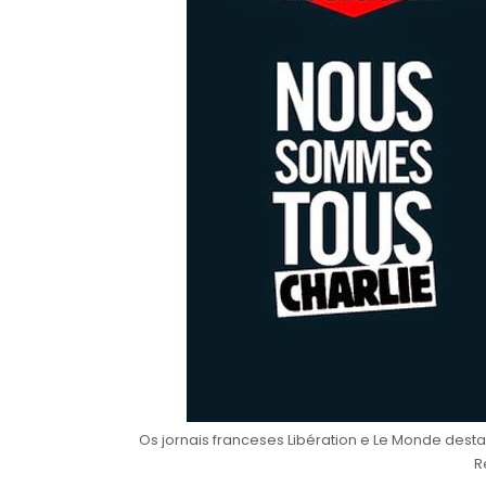
Os jornais franceses Libération e Le Monde dest
R